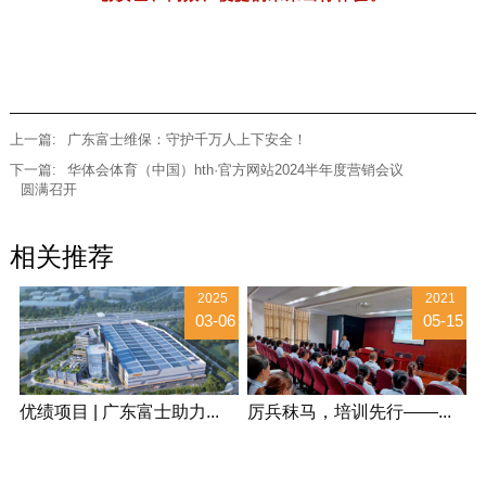
上一篇:
广东富士维保：守护千万人上下安全！
下一篇:
华体会体育（中国）hth·官方网站2024半年度营销会议
圆满召开
相关推荐
2025
2021
03-06
05-15
优绩项目 | 广东富士助力...
厉兵秣马，培训先行——...