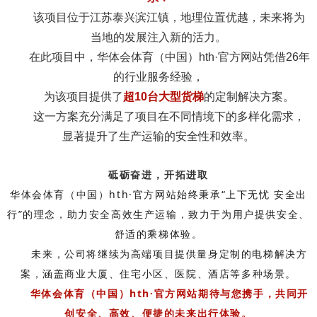
该项目位于江苏泰兴滨江镇，地理位置优越，未来将为
当地的发展注入新的活力。
在此项目中，华体会体育（中国）hth·官方网站凭借26年
的行业服务经验，
为该项目提供了
超10台大型货梯
的定制解决方案。
这一方案充分满足了项目在不同情境下的多样化需求，
显著提升了生产运输的安全性和效率。
砥砺奋进，开拓进取
华体会体育（中国）hth·官方网站始终秉承“上下无忧 安全出
行”的理念，助力安全高效生产运输，致力于为用户提供安全、
舒适的乘梯体验。
未来，公司将继续为高端项目提供量身定制的电梯解决方
案，涵盖商业大厦、住宅小区、医院、酒店等多种场景。
华体会体育（中国）hth·官方网站期待与您携手，共同开
创安全、高效、便捷的未来出行体验。